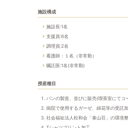
施設構成
施設長:1名
支援員:6名
調理員:2名
看護師：１名（非常勤）
嘱託医:1名(非常勤)
授産種目
パンの製造、並びに販売(喫茶室にてコ
病院で使用するガーゼ、綿花等の受託加
社会福祉法人松和会「泰山荘」の環境
Tシャツプリント加工