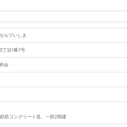
 セルプいしき
丁目1番7号
松和会
)鉄筋コンクリート造、一部2階建