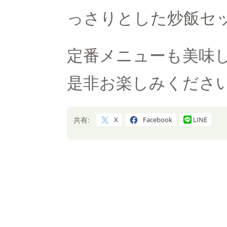
っさりとした炒飯セ
定番メニューも美味
是非お楽しみくださ
X
Facebook
LINE
共有: