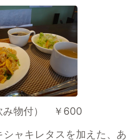
み物付） ￥600
キシャキレタスを加えた、あ