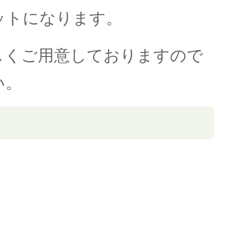
ットになります。
しくご用意しておりますので
い。