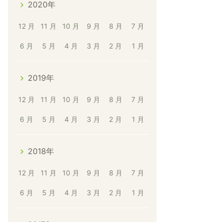
2020年
12 月
11 月
10 月
9 月
8 月
7 月
6 月
5 月
4 月
3 月
2 月
1 月
2019年
12 月
11 月
10 月
9 月
8 月
7 月
6 月
5 月
4 月
3 月
2 月
1 月
2018年
12 月
11 月
10 月
9 月
8 月
7 月
6 月
5 月
4 月
3 月
2 月
1 月