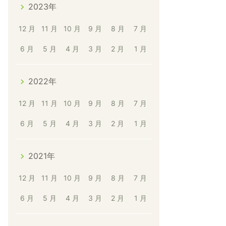
2023年
12 月
11 月
10 月
9 月
8 月
7 月
6 月
5 月
4 月
3 月
2 月
1 月
2022年
12 月
11 月
10 月
9 月
8 月
7 月
6 月
5 月
4 月
3 月
2 月
1 月
2021年
12 月
11 月
10 月
9 月
8 月
7 月
6 月
5 月
4 月
3 月
2 月
1 月