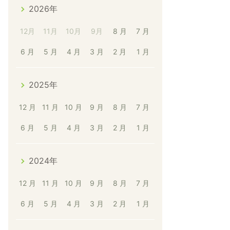
2026年
12月
11月
10月
9月
8 月
7 月
6 月
5 月
4 月
3 月
2 月
1 月
2025年
12 月
11 月
10 月
9 月
8 月
7 月
6 月
5 月
4 月
3 月
2 月
1 月
2024年
12 月
11 月
10 月
9 月
8 月
7 月
6 月
5 月
4 月
3 月
2 月
1 月