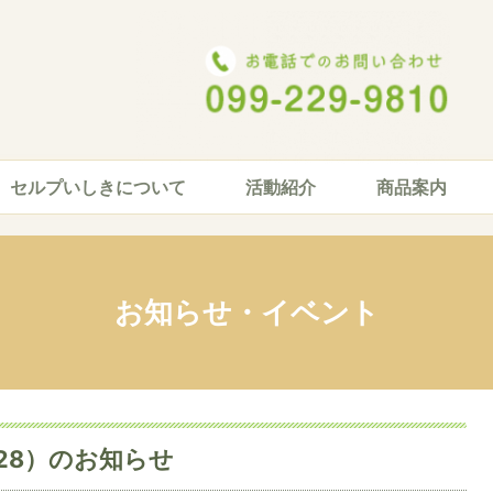
セルプいしきについて
活動紹介
商品案内
お知らせ・イベント
/28）のお知らせ