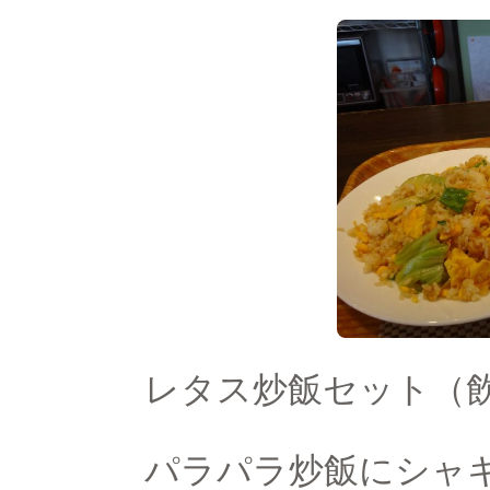
レタス炒飯セット（飲
パラパラ炒飯にシャ