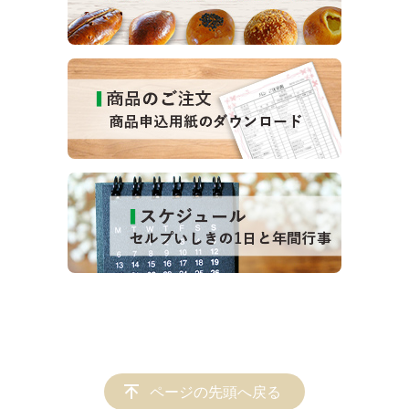
ページの先頭へ戻る