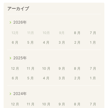
アーカイブ
2026年
12月
11月
10月
9月
8 月
7 月
6 月
5 月
4 月
3 月
2 月
1 月
2025年
12 月
11 月
10 月
9 月
8 月
7 月
6 月
5 月
4 月
3 月
2 月
1 月
2024年
12 月
11 月
10 月
9 月
8 月
7 月