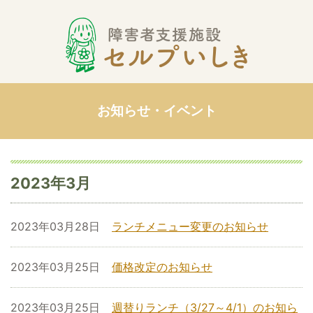
お知らせ・イベント
2023年3月
2023年03月28日
ランチメニュー変更のお知らせ
2023年03月25日
価格改定のお知らせ
2023年03月25日
週替りランチ（3/27～4/1）のお知ら