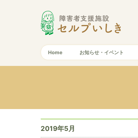
Home
お知らせ・イベント
2019年5月