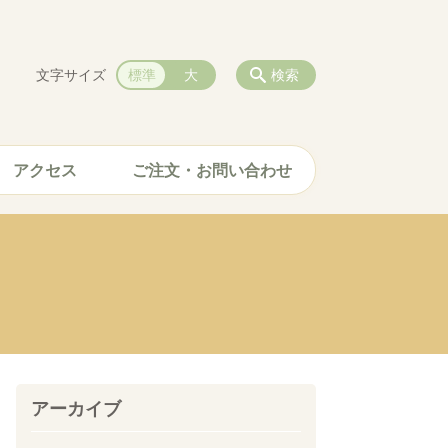
文字サイズ
標準
大
検索
アクセス
ご注文・お問い合わせ
アーカイブ