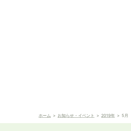
ホーム
お知らせ・イベント
2019年
5月