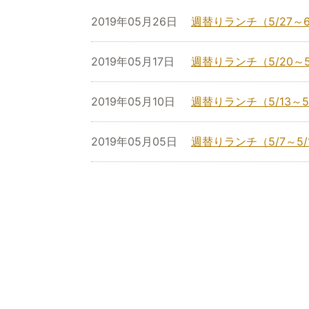
2019年05月26日
週替りランチ（5/27～
2019年05月17日
週替りランチ（5/20～
2019年05月10日
週替りランチ（5/13～
2019年05月05日
週替りランチ（5/7～5