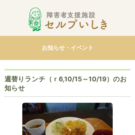
お知らせ・イベント
週替りランチ（ｒ6,10/15～10/19）のお
知らせ