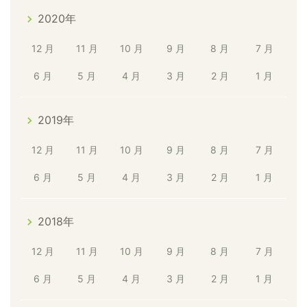
2020年
12 月
11 月
10 月
9 月
8 月
7 月
6 月
5 月
4 月
3 月
2 月
1 月
2019年
12 月
11 月
10 月
9 月
8 月
7 月
6 月
5 月
4 月
3 月
2 月
1 月
2018年
12 月
11 月
10 月
9 月
8 月
7 月
6 月
5 月
4 月
3 月
2 月
1 月