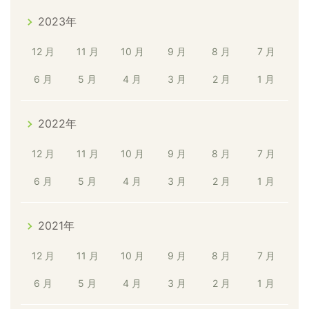
2023年
12 月
11 月
10 月
9 月
8 月
7 月
6 月
5 月
4 月
3 月
2 月
1 月
2022年
12 月
11 月
10 月
9 月
8 月
7 月
6 月
5 月
4 月
3 月
2 月
1 月
2021年
12 月
11 月
10 月
9 月
8 月
7 月
6 月
5 月
4 月
3 月
2 月
1 月