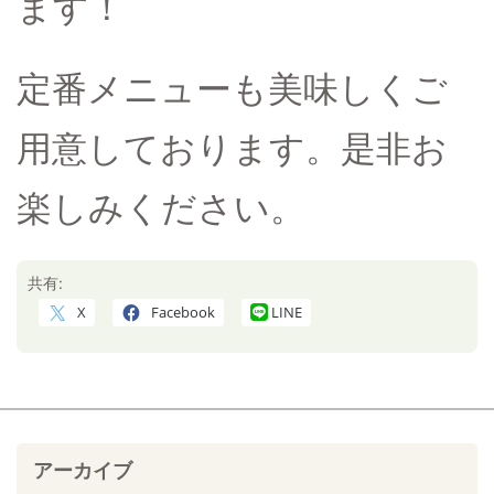
ます！
定番メニューも美味しくご
用意しております。是非お
楽しみください。
共有:
X
Facebook
LINE
アーカイブ