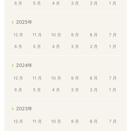
6 月
5 月
4 月
3 月
2 月
1 月
2025年
12 月
11 月
10 月
9 月
8 月
7 月
6 月
5 月
4 月
3 月
2 月
1 月
2024年
12 月
11 月
10 月
9 月
8 月
7 月
6 月
5 月
4 月
3 月
2 月
1 月
2023年
12 月
11 月
10 月
9 月
8 月
7 月