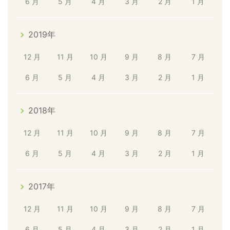
6 月
5 月
4 月
3 月
2 月
1 月
2019年
12 月
11 月
10 月
9 月
8 月
7 月
6 月
5 月
4 月
3 月
2 月
1 月
2018年
12 月
11 月
10 月
9 月
8 月
7 月
6 月
5 月
4 月
3 月
2 月
1 月
2017年
12 月
11 月
10 月
9 月
8 月
7 月
6 月
5 月
4 月
3 月
2 月
1 月