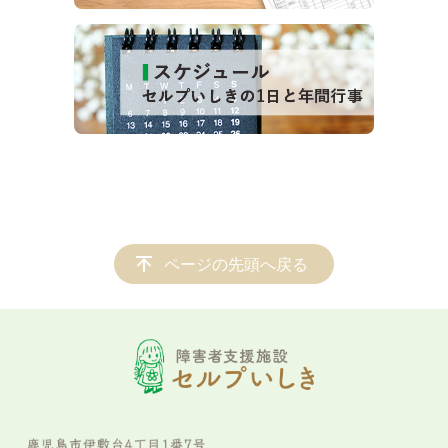
ページの先頭へ戻る