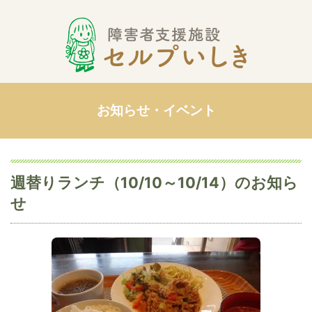
お知らせ・イベント
週替りランチ（10/10～10/14）のお知ら
せ