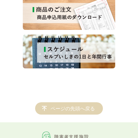
ページの先頭へ戻る