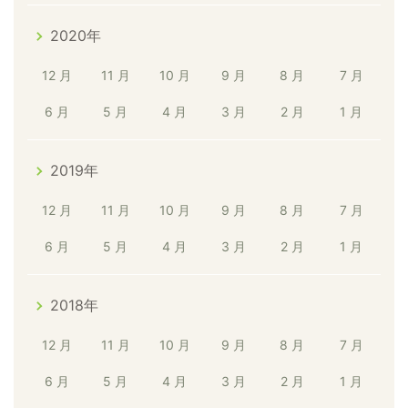
2020年
12 月
11 月
10 月
9 月
8 月
7 月
6 月
5 月
4 月
3 月
2 月
1 月
2019年
12 月
11 月
10 月
9 月
8 月
7 月
6 月
5 月
4 月
3 月
2 月
1 月
2018年
12 月
11 月
10 月
9 月
8 月
7 月
6 月
5 月
4 月
3 月
2 月
1 月