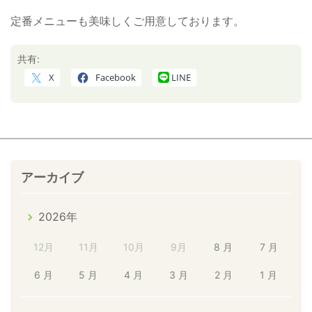
定番メニューも美味しくご用意しております。
共有:
X
Facebook
LINE
アーカイブ
2026年
12月
11月
10月
9月
8 月
7 月
6 月
5 月
4 月
3 月
2 月
1 月