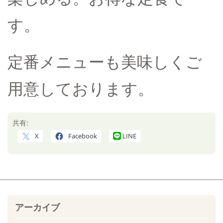
す。
定番メニューも美味しくご
用意しております。
共有:
X
Facebook
LINE
アーカイブ