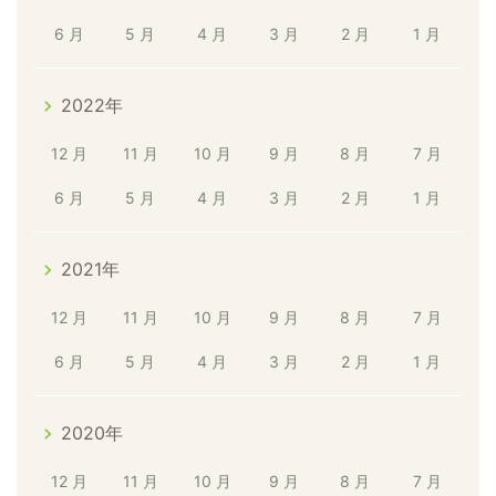
6 月
5 月
4 月
3 月
2 月
1 月
2022年
12 月
11 月
10 月
9 月
8 月
7 月
6 月
5 月
4 月
3 月
2 月
1 月
2021年
12 月
11 月
10 月
9 月
8 月
7 月
6 月
5 月
4 月
3 月
2 月
1 月
2020年
12 月
11 月
10 月
9 月
8 月
7 月