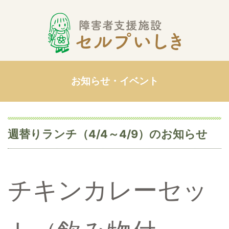
お知らせ・イベント
週替りランチ（4/4～4/9）のお知らせ
チキンカレーセッ