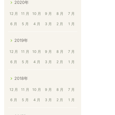
2020年
12 月
11 月
10 月
9 月
8 月
7 月
6 月
5 月
4 月
3 月
2 月
1 月
2019年
12 月
11 月
10 月
9 月
8 月
7 月
6 月
5 月
4 月
3 月
2 月
1 月
2018年
12 月
11 月
10 月
9 月
8 月
7 月
6 月
5 月
4 月
3 月
2 月
1 月