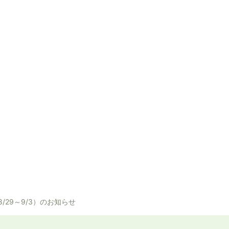
/29～9/3）のお知らせ