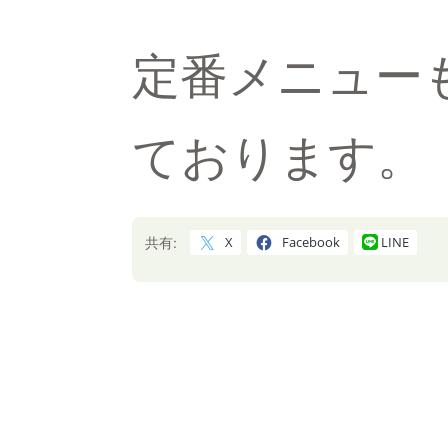
定番メニュー
ております。
X
Facebook
LINE
共有: