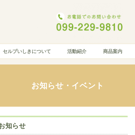
セルプいしきについて
活動紹介
商品案内
お知らせ・イベント
のお知らせ