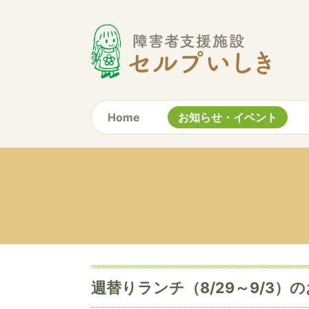
Home
お知らせ・イベント
週替りランチ（8/29～9/3）