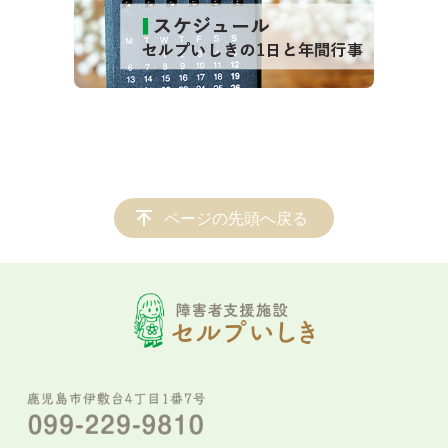
ページの先頭へ戻る