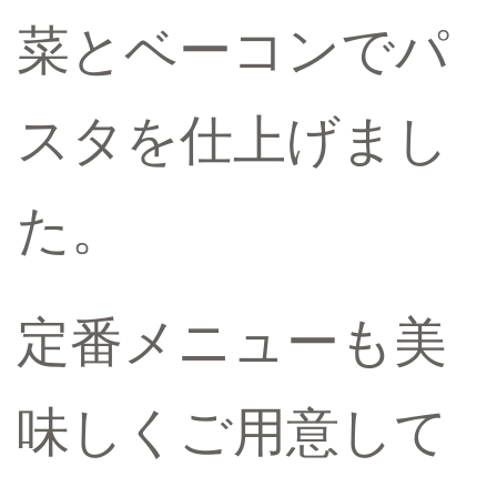
菜とベーコンでパ
スタを仕上げまし
た。
定番メニューも美
味しくご用意して