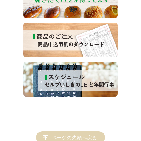
ページの先頭へ戻る