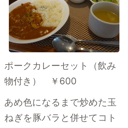
ポークカレーセット（飲み
物付き） ￥600
あめ色になるまで炒めた玉
ねぎを豚バラと併せてコト