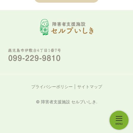
プライバシーポリシー
サイトマップ
© 障害者支援施設 セルプいしき.