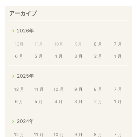
アーカイブ
2026年
12月
11月
10月
9月
8 月
7 月
6 月
5 月
4 月
3 月
2 月
1 月
2025年
12 月
11 月
10 月
9 月
8 月
7 月
6 月
5 月
4 月
3 月
2 月
1 月
2024年
12 月
11 月
10 月
9 月
8 月
7 月