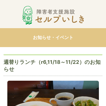
お知らせ・イベント
週替りランチ（r6,11/18～11/22）のお知
らせ