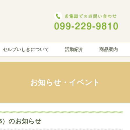
セルプいしきについて
活動紹介
商品案内
お知らせ・イベント
/16）のお知らせ