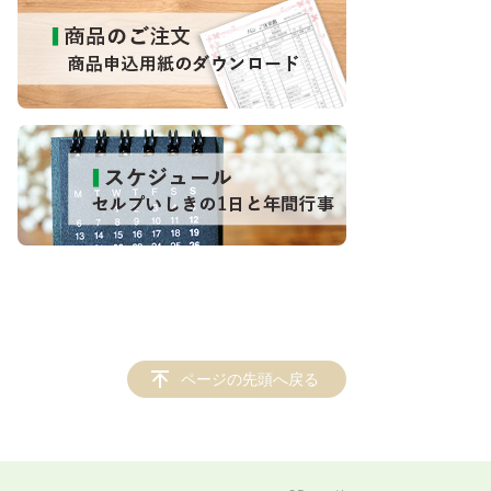
ページの先頭へ戻る