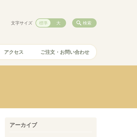
文字サイズ
標準
大
検索
アクセス
ご注文・お問い合わせ
アーカイブ