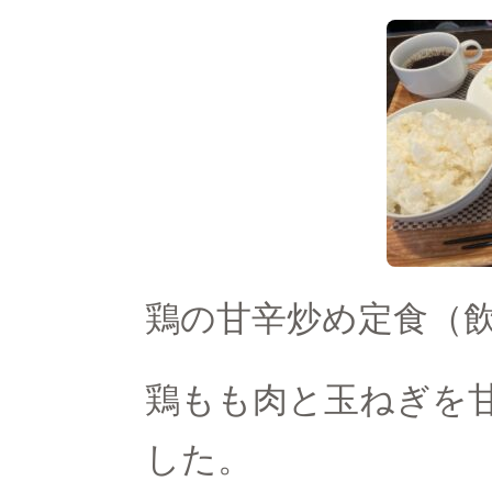
鶏の甘辛炒め定食（飲
鶏もも肉と玉ねぎを
した。