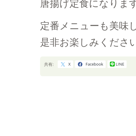
唐揚げ定食になりま
定番メニューも美味
是非お楽しみくださ
X
Facebook
LINE
共有: