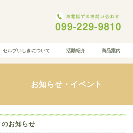
セルプいしきについて
活動紹介
商品案内
お知らせ・イベント
1）のお知らせ