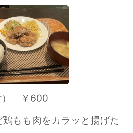
） ￥600
だ鶏もも肉をカラッと揚げた