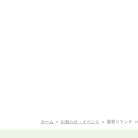
ホーム
お知らせ・イベント
週替りランチ（r8