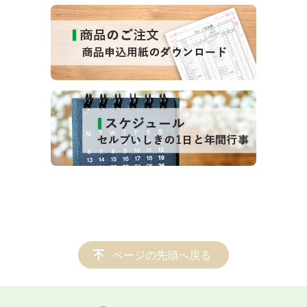
ページの先頭へ戻る