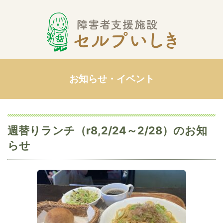
お知らせ・イベント
週替りランチ（r8,2/24～2/28）のお知
らせ