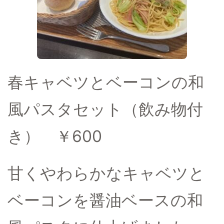
春キャベツとベーコンの和
風パスタセット（飲み物付
き） ￥600
甘くやわらかなキャベツと
ベーコンを醤油ベースの和