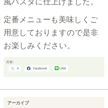
風パスタに仕上げました。
定番メニューも美味しくご
用意しておりますので是非
お楽しみください。
共有:
X
Facebook
LINE
アーカイブ