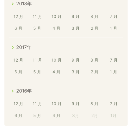
2018年
12 月
11 月
10 月
9 月
8 月
7 月
6 月
5 月
4 月
3 月
2 月
1 月
2017年
12 月
11 月
10 月
9 月
8 月
7 月
6 月
5 月
4 月
3 月
2 月
1 月
2016年
12 月
11 月
10 月
9 月
8 月
7 月
6 月
5 月
4 月
3月
2月
1月