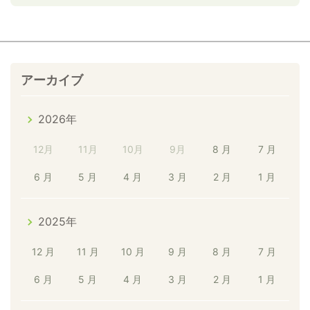
アーカイブ
2026年
12月
11月
10月
9月
8 月
7 月
6 月
5 月
4 月
3 月
2 月
1 月
2025年
12 月
11 月
10 月
9 月
8 月
7 月
6 月
5 月
4 月
3 月
2 月
1 月