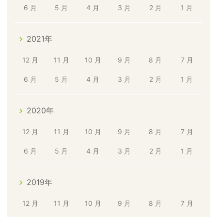
6 月
5 月
4 月
3 月
2 月
1 月
2021年
12 月
11 月
10 月
9 月
8 月
7 月
6 月
5 月
4 月
3 月
2 月
1 月
2020年
12 月
11 月
10 月
9 月
8 月
7 月
6 月
5 月
4 月
3 月
2 月
1 月
2019年
12 月
11 月
10 月
9 月
8 月
7 月