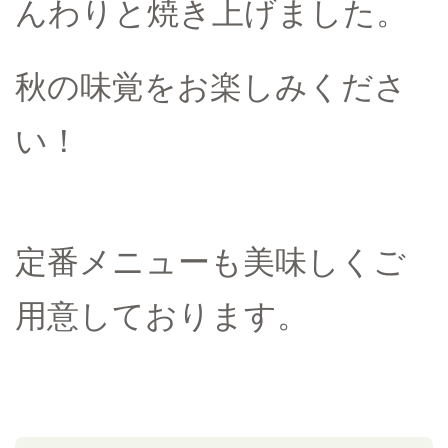
んわりと焼き上げました。
秋の味覚をお楽しみくださ
い！
定番メニューも美味しくご
用意しております。