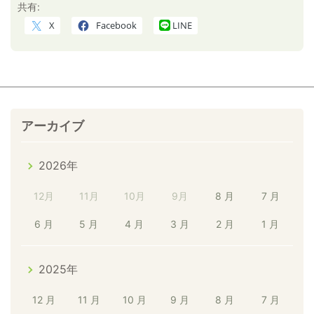
共有:
X
Facebook
LINE
アーカイブ
2026年
12月
11月
10月
9月
8 月
7 月
6 月
5 月
4 月
3 月
2 月
1 月
2025年
12 月
11 月
10 月
9 月
8 月
7 月