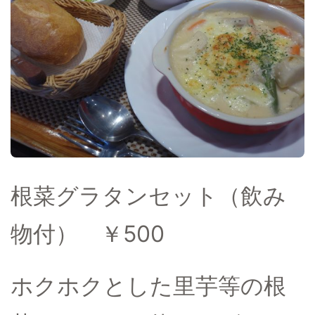
根菜グラタンセット（飲み
物付） ￥500
ホクホクとした里芋等の根