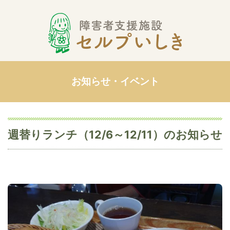
お知らせ・イベント
週替りランチ（12/6～12/11）のお知らせ