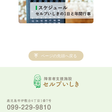
ページの先頭へ戻る