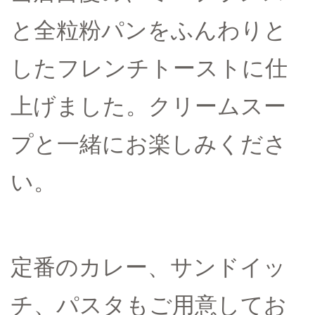
と全粒粉パンをふんわりと
したフレンチトーストに仕
上げました。クリームスー
プと一緒にお楽しみくださ
い。
定番のカレー、サンドイッ
チ、パスタもご用意してお