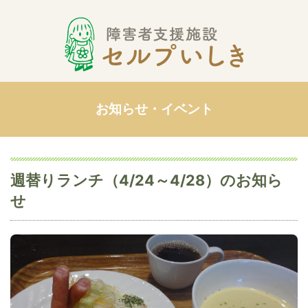
お知らせ・イベント
週替りランチ（4/24～4/28）のお知ら
せ