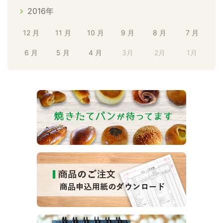
2016年
12 月
11 月
10 月
9 月
8 月
7 月
6 月
5 月
4 月
3月
2月
1月