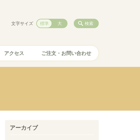
文字サイズ
標準
大
検索
アクセス
ご注文・お問い合わせ
アーカイブ