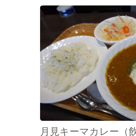
月見キーマカレー（飲