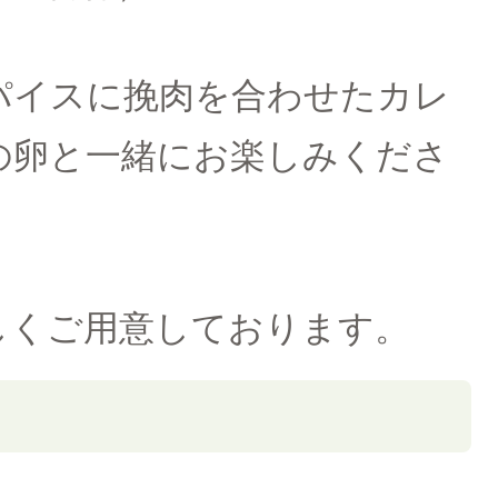
パイスに挽肉を合わせたカレ
の卵と一緒にお楽しみくださ
しくご用意しております。