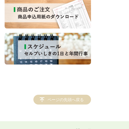
ページの先頭へ戻る