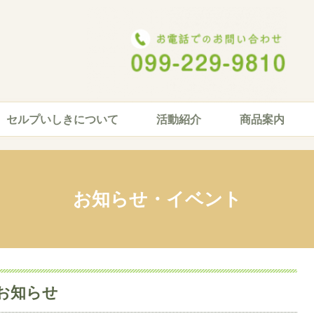
セルプいしきについて
活動紹介
商品案内
お知らせ・イベント
のお知らせ