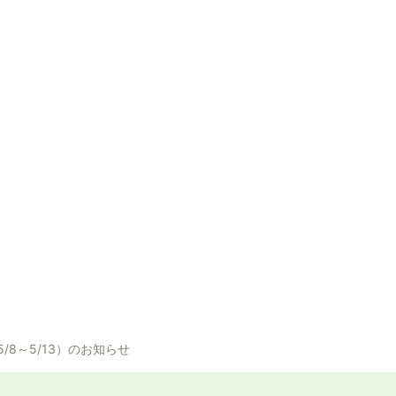
/8～5/13）のお知らせ