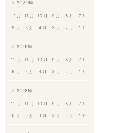
2020年
12 月
11 月
10 月
9 月
8 月
7 月
6 月
5 月
4 月
3 月
2 月
1 月
2019年
12 月
11 月
10 月
9 月
8 月
7 月
6 月
5 月
4 月
3 月
2 月
1 月
2018年
12 月
11 月
10 月
9 月
8 月
7 月
6 月
5 月
4 月
3 月
2 月
1 月