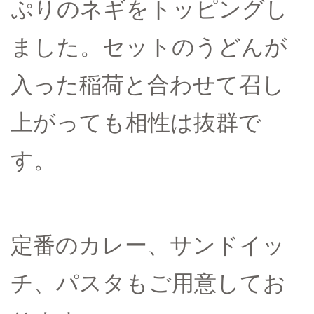
ぷりのネギをトッピングし
ました。セットのうどんが
入った稲荷と合わせて召し
上がっても相性は抜群で
す。
定番のカレー、サンドイッ
チ、パスタもご用意してお