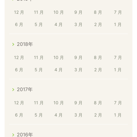
12 月
11 月
10 月
9 月
8 月
7 月
6 月
5 月
4 月
3 月
2 月
1 月
2018年
12 月
11 月
10 月
9 月
8 月
7 月
6 月
5 月
4 月
3 月
2 月
1 月
2017年
12 月
11 月
10 月
9 月
8 月
7 月
6 月
5 月
4 月
3 月
2 月
1 月
2016年