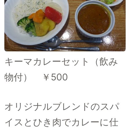
キーマカレーセット（飲み
物付） ￥500
オリジナルブレンドのスパ
イスとひき肉でカレーに仕