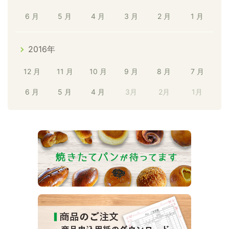
6 月
5 月
4 月
3 月
2 月
1 月
2016年
12 月
11 月
10 月
9 月
8 月
7 月
6 月
5 月
4 月
3月
2月
1月