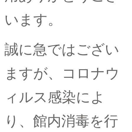
います。
誠に急ではござい
ますが、コロナウ
ィルス感染によ
り、館内消毒を行