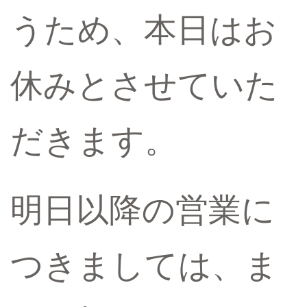
うため、本日はお
休みとさせていた
だきます。
明日以降の営業に
つきましては、ま