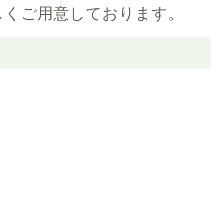
しくご用意しております。