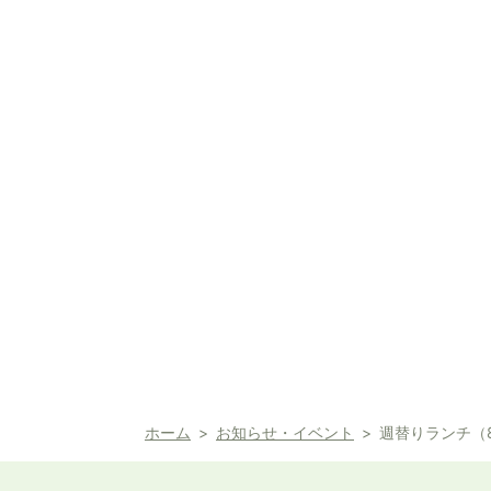
ホーム
お知らせ・イベント
週替りランチ（8