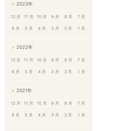
2023年
12 月
11 月
10 月
9 月
8 月
7 月
6 月
5 月
4 月
3 月
2 月
1 月
2022年
12 月
11 月
10 月
9 月
8 月
7 月
6 月
5 月
4 月
3 月
2 月
1 月
2021年
12 月
11 月
10 月
9 月
8 月
7 月
6 月
5 月
4 月
3 月
2 月
1 月