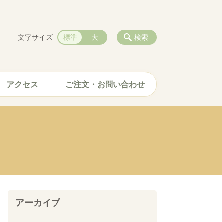
文字サイズ
標準
大
検索
アクセス
ご注文・お問い合わせ
アーカイブ