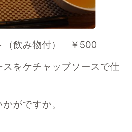
（飲み物付） ￥500
ースをケチャップソースで仕
いかがですか。