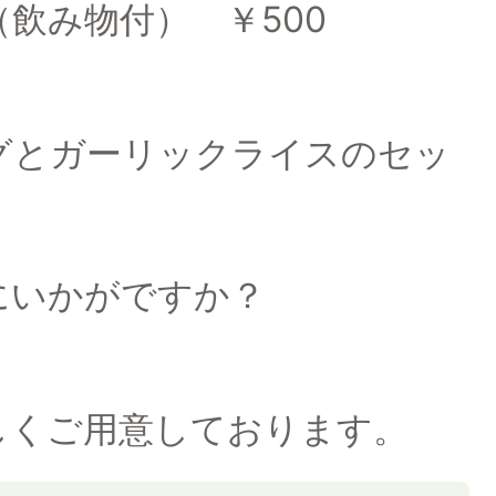
飲み物付） ￥500
グとガーリックライスのセッ
にいかがですか？
しくご用意しております。