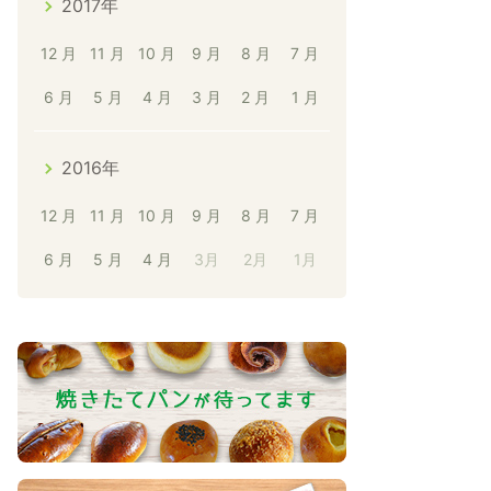
2017年
12 月
11 月
10 月
9 月
8 月
7 月
6 月
5 月
4 月
3 月
2 月
1 月
2016年
12 月
11 月
10 月
9 月
8 月
7 月
6 月
5 月
4 月
3月
2月
1月