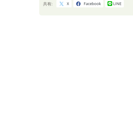
X
Facebook
LINE
共有: