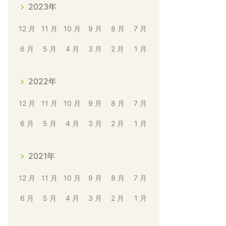
2023年
12 月
11 月
10 月
9 月
8 月
7 月
6 月
5 月
4 月
3 月
2 月
1 月
2022年
12 月
11 月
10 月
9 月
8 月
7 月
6 月
5 月
4 月
3 月
2 月
1 月
2021年
12 月
11 月
10 月
9 月
8 月
7 月
6 月
5 月
4 月
3 月
2 月
1 月