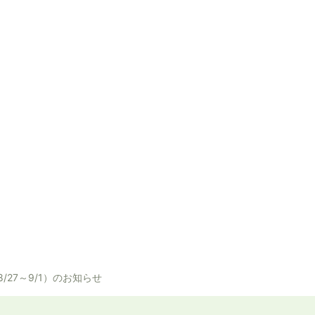
/27～9/1）のお知らせ