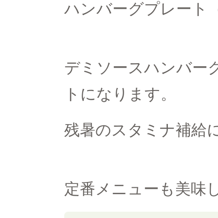
ハンバーグプレート（
デミソースハンバー
トになります。
残暑のスタミナ補給
定番メニューも美味