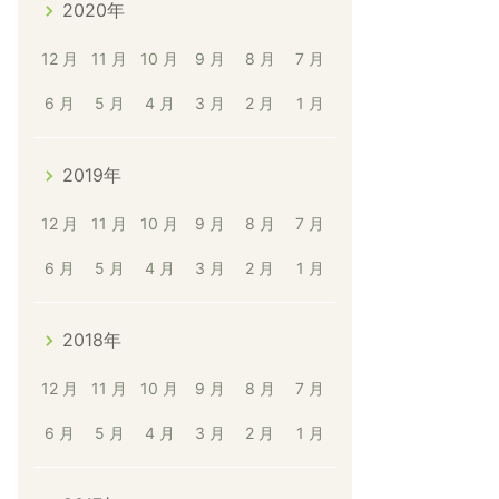
2020年
12 月
11 月
10 月
9 月
8 月
7 月
6 月
5 月
4 月
3 月
2 月
1 月
2019年
12 月
11 月
10 月
9 月
8 月
7 月
6 月
5 月
4 月
3 月
2 月
1 月
2018年
12 月
11 月
10 月
9 月
8 月
7 月
6 月
5 月
4 月
3 月
2 月
1 月