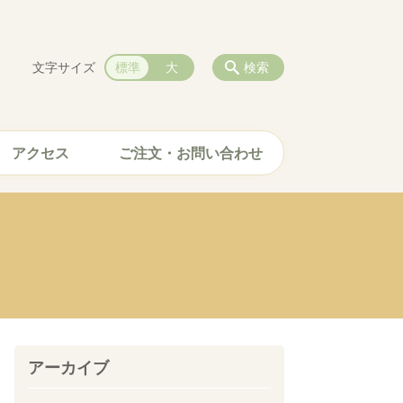
文字サイズ
標準
大
検索
アクセス
ご注文・お問い合わせ
アーカイブ