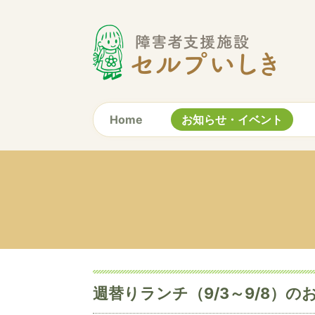
Home
お知らせ・イベント
週替りランチ（9/3～9/8）の