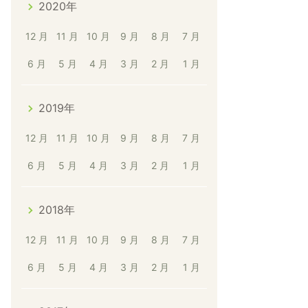
2020年
12 月
11 月
10 月
9 月
8 月
7 月
6 月
5 月
4 月
3 月
2 月
1 月
2019年
12 月
11 月
10 月
9 月
8 月
7 月
6 月
5 月
4 月
3 月
2 月
1 月
2018年
12 月
11 月
10 月
9 月
8 月
7 月
6 月
5 月
4 月
3 月
2 月
1 月