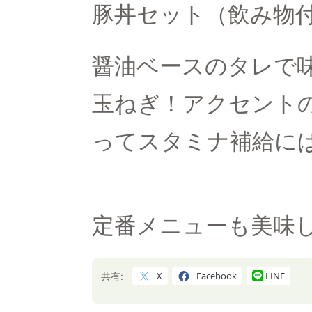
豚丼セット（飲み物付
醤油ベースのタレで
玉ねぎ！アクセント
ってスタミナ補給に
定番メニューも美味
X
Facebook
LINE
共有: