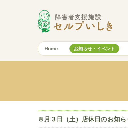
Home
お知らせ・イベント
８月３日（土）店休日のお知ら