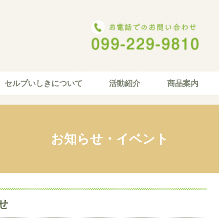
セルプいしきについて
活動紹介
商品案内
お知らせ・イベント
せ