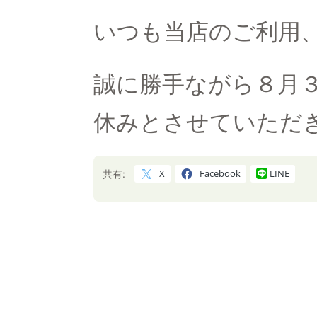
いつも当店のご利用
誠に勝手ながら８月
休みとさせていただ
X
Facebook
LINE
共有: